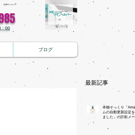
出張PCヘルパー
985
：00
ブログ
最新記事
本物そっくり「Ama
ムの自動更新設定を
ました」の詐欺メー
けて！！