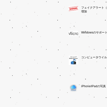
フェイクアラート（
増加
Windowsのサポー
コンピュータウイル
iPhone/iPadの写真